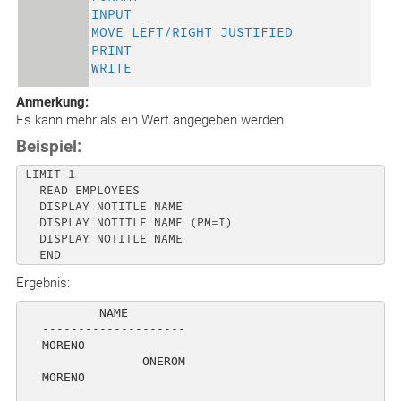
INPUT
MOVE LEFT/RIGHT JUSTIFIED
PRINT
WRITE
Anmerkung:
Es kann mehr als ein Wert angegeben werden.
Beispiel:
 LIMIT 1 

   READ EMPLOYEES 

   DISPLAY NOTITLE NAME 

   DISPLAY NOTITLE NAME (PM=I) 

   DISPLAY NOTITLE NAME 

Ergebnis:
           NAME                                      
   --------------------                              
   MORENO                                            
                 ONEROM                              
   MORENO                                            