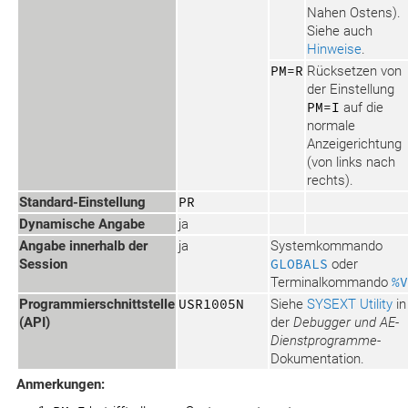
Nahen Ostens).
Siehe auch
Hinweise
.
PM=R
Rücksetzen von
der Einstellung
PM=I
auf die
normale
Anzeigerichtung
(von links nach
rechts).
Standard-Einstellung
PR
Dynamische Angabe
ja
Angabe innerhalb der
ja
Systemkommando
Session
GLOBALS
oder
Terminalkommando
%V
Programmierschnittstelle
USR1005N
Siehe
SYSEXT Utility
in
(API)
der
Debugger und AE-
Dienstprogramme
-
Dokumentation.
Anmerkungen: