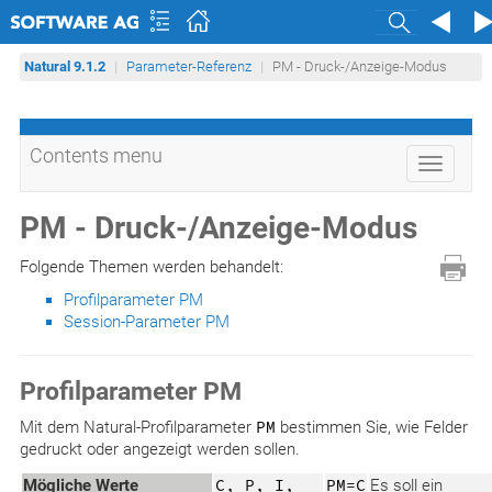
Search
Natural 9.1.2
Parameter-Referenz
PM - Druck-/Anzeige-Modus
Contents menu
Toggle
navigati
PM - Druck-/Anzeige-Modus
Folgende Themen werden behandelt:
Profilparameter PM
Session-Parameter PM
Profilparameter PM
Mit dem Natural-Profilparameter
PM
bestimmen Sie, wie Felder
gedruckt oder angezeigt werden sollen.
Mögliche Werte
C, P, I,
PM=C
Es soll ein