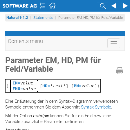
Search
Natural 9.1.2
Statements
Parameter EM, HD, PM für Feld/Variable
Contents menu
Toggle
navigati
Parameter EM, HD, PM für
Feld/Variable
EM=
value
(
[
HD=
'
text
'] [
PM=
value
])
EMU=
value
Eine Erläuterung der in dem Syntax-Diagramm verwendeten
Symbole entnehmen Sie dem Abschnitt
Syntax-Symbole
.
Mit der Option
emhdpm
können Sie für ein Feld bzw. eine
Variable zusätzliche Parameter definieren.