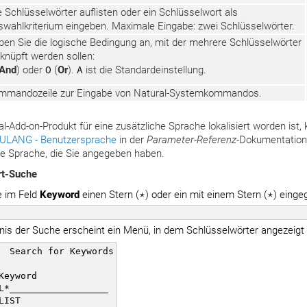
e Schlüsselwörter auflisten oder ein Schlüsselwort als
swahlkriterium eingeben. Maximale Eingabe: zwei Schlüsselwörter.
ben Sie die logische Bedingung an, mit der mehrere Schlüsselwörter
knüpft werden sollen:
And
) oder
O
(
Or
).
A
ist die Standardeinstellung.
mmandozeile zur Eingabe von Natural-Systemkommandos.
l-Add-on-Produkt für eine zusätzliche Sprache lokalisiert worden ist,
ULANG - Benutzersprache
in der
Parameter-Referenz
-Dokumentation.
die Sprache, die Sie angegeben haben.
rt-Suche
e im Feld
Keyword
einen Stern (
*
) oder ein mit einem Stern (
*
) eingeg
nis der Suche erscheint ein Menü, in dem Schlüsselwörter angezeigt
  Search for Keywords

Keyword

L*__________________

LIST
