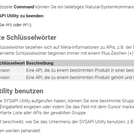
dozeile
Command
können Sie ein beliebiges Natural-Systemkomman
I Utility zu beenden:
Sie
oder
.
PF3
PF12
te Schlüsselwörter
lüsselwörter beziehen sich auf Meta-Informationen zu APIs, z.B. der 
ervierte Schlüsselwörter beginnen immer mit einem Plus-Zeichen (
+
)
chlüsselwort
Beschreibung
ersion
Eine API, die zu einem bestimmten Produkt in einer be
ersion
Eine API, die zu einem bestimmten Produkt gehört und 
ility benutzen
 SYSAPI Utility aufgerufen haben, können Sie eine bestimmte Gruppe
Eingabefeld eingeben oder indem Sie das Feld mit dem Cursor marki
rtierte Liste aller APIs der gewählten Gruppe.
t beschreibt, wie Sie das Untermenü der SYSAPI Utility benutzen, z.
n werden behandelt: