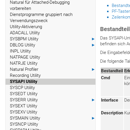
Natural für Attached-Debugging
Bestandt
vorbereiten
PF-Taste
Dienstprogramme gruppiert nach
Zeilenk
Verwendungszweck
Utility-Aktivierung
Bestandtei
ADACALL Utility
Das SYSAPI-Unte
SYSBPM Utility
►
befinden sich A
DBLOG Utility
►
INPL Utility
Die Eingabefeld
NATPAGE Utility
Die folgende Ta
NATRJE Utility
Natural Profiler
►
Bestandteil
Er
Recording Utility
Cmd
Ei
SYSAPI Utility
kö
SYSCP Utility
SYSEDT Utility
SYSERR Utility
►
Interface
De
SYSEXT Utility
SYSEXV Utility
Description
Ku
SYSMAIN Utility
►
SYSNCP Utility