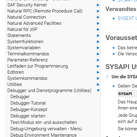
SYSAPI Ut
SAF Security Kernel
►
Verwandtes
Natural RPC (Remote Procedure Call)
►
Natural Connection
►
SYSEXT Ut
Natural Advanced Facilities
►
Natural for zIIP
►
Statements
►
Vorausse
Systemfunktionen
►
Systemvariablen
►
Das betre
Terminalkommandos
►
Die Versi
Parameter-Referenz
►
SYSAPI Ut
Leitfaden zur Programmierung
►
Editoren
►
Um die SYSAP
Systemkommandos
►
Utilities
►
Geben Si
Debugger und Dienstprogramme (Utilities)
▼
SYSAPI
Debugger
Das Haupt
Debugger-Tutorial
ihnen ein
Debugger-Konzept
Jede Grup
Debugger starten
sich auf 
Test-Modus ein- und ausschalten
Debug-Umgebung verwalten - Menü:
Sie könne
Debug Environment Maintenance