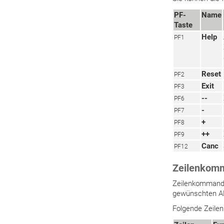
PF-
Name
Taste
Help
PF1
Reset
PF2
Exit
PF3
--
PF6
-
PF7
+
PF8
++
PF9
Canc
PF12
Zeilenkom
Zeilenkommando
gewünschten API
Folgende Zeile