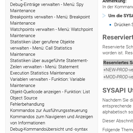
Anmerkung:
Debug-Einträge verwalten - Menü: Spy
In der Komman
Maintenance
Um die SYSAP
Breakpoints verwalten - Menü: Breakpoint
Maintenance
Drücken 
Watchpoints verwalten - Menü: Watchpoint
Maintenance
Reservier
Statistiken über gerufene Objekte
Reservierte Sch
verwalten - Menü: Call Statistics
worden ist. Res
Maintenance
Statistiken über ausgeführte Statement-
Reserviertes S
Zeilen verwalten - Menü: Statement
+NEW-
PROD
-
v
Execution Statistics Maintenance
+MOD-
PROD
-
v
Variablen verwalten - Funktion: Variable
Maintenance
SYSAPI Ut
Objekt-Quellcode anzeigen - Funktion: List
Object Source
Nachdem Sie die
Fehlerbehandlung
entsprechende 
Kommandos zur Ausführungssteuerung
alphabetisch so
Kommandos zum Navigieren und Anzeigen
Dieser Abschnit
von Informationen
Debug-Kommandoübersicht und -syntax
Folgende Theme