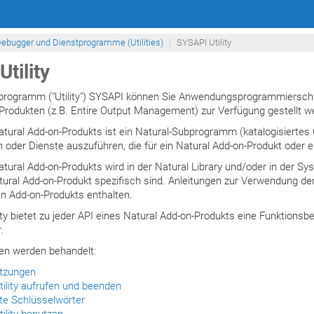
ebugger und Dienstprogramme (Utilities)
SYSAPI Utility
tility
rogramm ("Utility") SYSAPI können Sie Anwendungsprogrammierschnit
Produkten (z.B. Entire Output Management) zur Verfügung gestellt we
atural Add-on-Produkts ist ein Natural-Subprogramm (katalogisiertes O
 oder Dienste auszuführen, die für ein Natural Add-on-Produkt oder 
tural Add-on-Produkts wird in der Natural Library und/oder in der Sys
ral Add-on-Produkt spezifisch sind. Anleitungen zur Verwendung der
n Add-on-Produkts enthalten.
ity bietet zu jeder API eines Natural Add-on-Produkts eine Funktions
.
n werden behandelt:
tzungen
ility aufrufen und beenden
te Schlüsselwörter