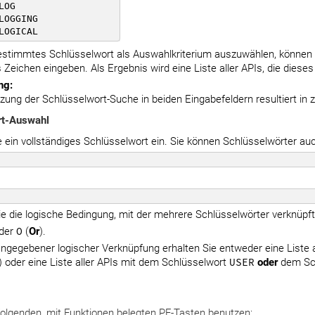
LOG

LOGGING

LOGICAL
stimmtes Schlüsselwort als Auswahlkriterium auszuwählen, können 
s Zeichen eingeben. Als Ergebnis wird eine Liste aller APIs, die dieses
ng:
zung der Schlüsselwort-Suche in beiden Eingabefeldern resultiert in
rt-Auswahl
 ein vollständiges Schlüsselwort ein. Sie können Schlüsselwörter auc
e die logische Bedingung, mit der mehrere Schlüsselwörter verknüpft
oder
O
(
Or
).
ngegebener logischer Verknüpfung erhalten Sie entweder eine Liste 
 oder eine Liste aller APIs mit dem Schlüsselwort
USER
oder
dem Sc
folgenden, mit Funktionen belegten PF-Tasten benutzen: