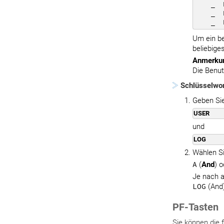
    _  
    _  
    _  
Um ein be
beliebige
Anmerku
Die Benut
Schlüsselwo
Geben Sie
USER
und
LOG
Wählen Si
A
(
And
) 
Je nach a
LOG
(And)
PF-Tasten
Sie können die 