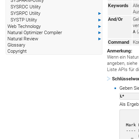
SYSPARM-Utility
Keywords
All
SYSRDC Utility
Au
SYSRPC Utility
►
And/Or
Ge
SYSTP Utility
►
ver
Web Technology
►
A
(
Natural Optimizer Compiler
►
Natural Review
►
Command
Ko
Glossary
Anmerkung:
Copyright
Wenn ein Natura
angeben, siehe
Liste APIs für 
Schlüsselwo
Geben Si
L*
Als Ergeb
       
  Mark 
  ---- 
    _  