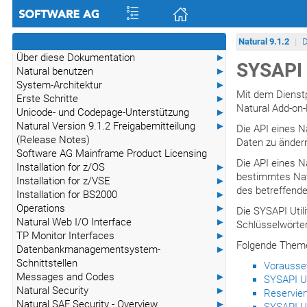
Natural 9.1.2
D
Über diese Dokumentation
►
SYSAPI U
Natural benutzen
►
System-Architektur
►
Mit dem Dienstp
Erste Schritte
►
Natural Add-on-
Unicode- und Codepage-Unterstützung
►
Natural Version 9.1.2 Freigabemitteilung
►
Die API eines N
(Release Notes)
Daten zu ändern
Software AG Mainframe Product Licensing
Die API eines Na
Installation for z/OS
►
bestimmtes Natu
Installation for z/VSE
►
des betreffende
Installation for BS2000
►
Operations
►
Die SYSAPI Util
Natural Web I/O Interface
►
Schlüsselwörter
TP Monitor Interfaces
►
Folgende Theme
Datenbankmanagementsystem-
►
Schnittstellen
Vorausse
Messages and Codes
►
SYSAPI Ut
Natural Security
►
Reservier
Natural SAF Security - Overview
►