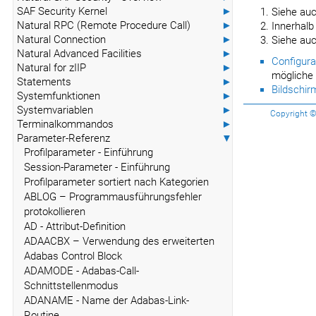
SAF Security Kernel
►
Siehe au
Natural RPC (Remote Procedure Call)
►
Innerhal
Natural Connection
►
Siehe auc
Natural Advanced Facilities
►
Configur
Natural for zIIP
►
mögliche
Statements
►
Bildschir
Systemfunktionen
►
Systemvariablen
►
Copyright © 
Terminalkommandos
►
Parameter-Referenz
▼
Profilparameter - Einführung
Session-Parameter - Einführung
Profilparameter sortiert nach Kategorien
ABLOG – Programmausführungsfehler
protokollieren
AD - Attribut-Definition
ADAACBX – Verwendung des erweiterten
Adabas Control Block
ADAMODE - Adabas-Call-
Schnittstellenmodus
ADANAME - Name der Adabas-Link-
Routine