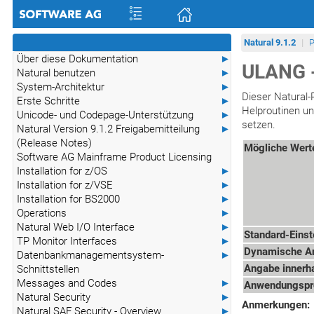
Natural 9.1.2
P
Über diese Dokumentation
►
ULANG -
Natural benutzen
►
System-Architektur
►
Dieser Natural-
Erste Schritte
►
Helproutinen u
Unicode- und Codepage-Unterstützung
►
setzen.
Natural Version 9.1.2 Freigabemitteilung
►
(Release Notes)
Mögliche Wert
Software AG Mainframe Product Licensing
Installation for z/OS
►
Installation for z/VSE
►
Installation for BS2000
►
Operations
►
Natural Web I/O Interface
►
Standard-Einst
TP Monitor Interfaces
►
Dynamische A
Datenbankmanagementsystem-
►
Angabe innerha
Schnittstellen
Messages and Codes
►
Anwendungspro
Natural Security
►
Anmerkungen:
Natural SAF Security - Overview
►