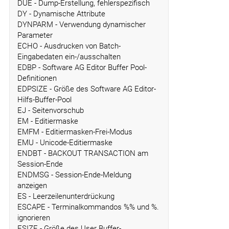
DUE - Dump-Erstellung, fehlerspezifisch
DY - Dynamische Attribute
DYNPARM - Verwendung dynamischer
Parameter
ECHO - Ausdrucken von Batch-
Eingabedaten ein-/ausschalten
EDBP - Software AG Editor Buffer Pool-
Definitionen
EDPSIZE - Größe des Software AG Editor-
Hilfs-Buffer-Pool
EJ - Seitenvorschub
EM - Editiermaske
EMFM - Editiermasken-Frei-Modus
EMU - Unicode-Editiermaske
ENDBT - BACKOUT TRANSACTION am
Session-Ende
ENDMSG - Session-Ende-Meldung
anzeigen
ES - Leerzeilenunterdrückung
ESCAPE - Terminalkommandos %% und %.
ignorieren
ESIZE - Größe des User Buffer-