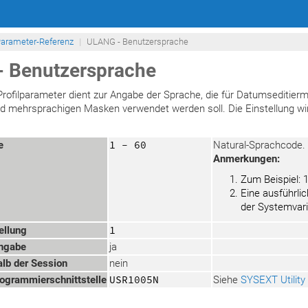
arameter-Referenz
ULANG - Benutzersprache
 Benutzersprache
Profilparameter dient zur Angabe der Sprache, die für Datumseditie
nd mehrsprachigen Masken verwendet werden soll. Die Einstellung wi
e
1 - 60
Natural-Sprachcode.
Anmerkungen:
Zum Beispiel: 1
Eine ausführli
der Systemvar
ellung
1
ngabe
ja
lb der Session
nein
grammierschnittstelle
USR1005N
Siehe
SYSEXT Utility