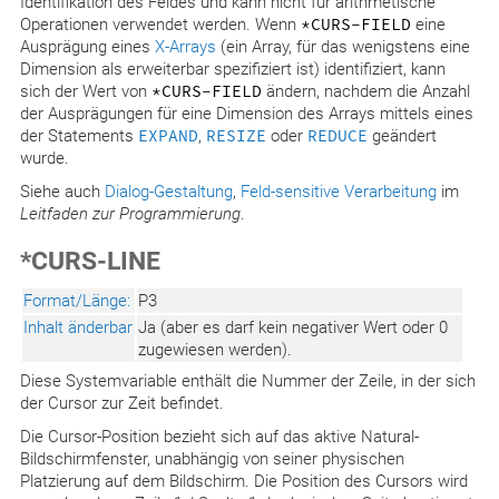
Identifikation des Feldes und kann nicht für arithmetische
Operationen verwendet werden. Wenn
*CURS-FIELD
eine
Ausprägung eines
X-Arrays
(ein Array, für das wenigstens eine
Dimension als erweiterbar spezifiziert ist) identifiziert, kann
sich der Wert von
*CURS-FIELD
ändern, nachdem die Anzahl
der Ausprägungen für eine Dimension des Arrays mittels eines
der Statements
EXPAND
,
RESIZE
oder
REDUCE
geändert
wurde.
Siehe auch
Dialog-Gestaltung
,
Feld-sensitive Verarbeitung
im
Leitfaden zur Programmierung
.
*CURS-LINE
Format/Länge:
P3
Inhalt änderbar
Ja (aber es darf kein negativer Wert oder 0
zugewiesen werden).
Diese Systemvariable enthält die Nummer der Zeile, in der sich
der Cursor zur Zeit befindet.
Die Cursor-Position bezieht sich auf das aktive Natural-
Bildschirmfenster, unabhängig von seiner physischen
Platzierung auf dem Bildschirm. Die Position des Cursors wird