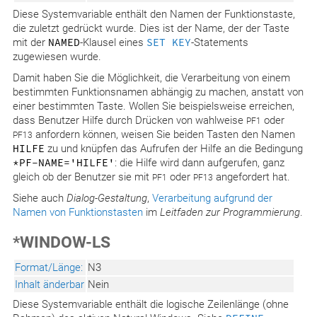
Diese Systemvariable enthält den Namen der Funktionstaste,
die zuletzt gedrückt wurde. Dies ist der Name, der der Taste
mit der
NAMED
-Klausel eines
SET KEY
-Statements
zugewiesen wurde.
Damit haben Sie die Möglichkeit, die Verarbeitung von einem
bestimmten Funktionsnamen abhängig zu machen, anstatt von
einer bestimmten Taste. Wollen Sie beispielsweise erreichen,
dass Benutzer Hilfe durch Drücken von wahlweise
oder
PF1
anfordern können, weisen Sie beiden Tasten den Namen
PF13
HILFE
zu und knüpfen das Aufrufen der Hilfe an die Bedingung
*PF−NAME='HILFE'
: die Hilfe wird dann aufgerufen, ganz
gleich ob der Benutzer sie mit
oder
angefordert hat.
PF1
PF13
Siehe auch
Dialog-Gestaltung
,
Verarbeitung aufgrund der
Namen von Funktionstasten
im
Leitfaden zur Programmierung
.
*WINDOW-LS
Format/Länge:
N3
Inhalt änderbar
Nein
Diese Systemvariable enthält die logische Zeilenlänge (ohne