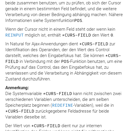
beide zusammen benutzen, um zu prüfen, ob sich der Cursor
gerade in einem bestimmten Feld befindet, und die weitere
Verarbeitung von dieser Bedingung abhängig machen. Nähere
Informationen siehe Systemfunktion
POS
.
Wenn der Cursor nicht in einem Feld steht oder wenn kein
REINPUT
möglich ist, enthält
*CURS-FIELD
den Wert
0
.
In Natural for Ajax-Anwendungen dient
*CURS-FIELD
zur
Identifikation des Operanden, der den Wert des Control
darstellt, welches den Eingabefokus hat. Sie können
*CURS-
FIELD
in Verbindung mit der
POS
-Funktion benutzen, um eine
Prüfung auf das Control, das den Eingabefokus hat, zu
veranlassen und die Verarbeitung in Abhängigkeit von diesem
Zustand durchzuführen.
Anmerkung:
Die Systemvariable
*CURS-FIELD
kann nicht zwischen zwei
verschiedenen Variablen unterscheiden, die am selben
Speicherplatz beginnen (
REDEFINE
-Variablen), weil die in
*CURS-FIELD
zurückgegebene Feldadresse für beide
Variablen dieselbe ist.
Der Wert von
*CURS-FIELD
dient nur zur internen