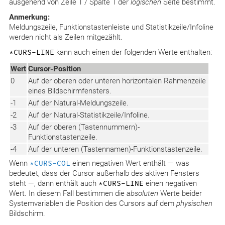
ausgehend von Zeile 1 / Spalte 1 der
logischen
Seite bestimmt.
Anmerkung:
Meldungszeile, Funktionstastenleiste und Statistikzeile/Infoline
werden nicht als Zeilen mitgezählt.
*CURS-LINE
kann auch einen der folgenden Werte enthalten:
Wert
Cursor-Position
0
Auf der oberen oder unteren horizontalen Rahmenzeile
eines Bildschirmfensters.
-1
Auf der Natural-Meldungszeile.
-2
Auf der Natural-Statistikzeile/Infoline.
-3
Auf der oberen (Tastennummern)-
Funktionstastenzeile.
-4
Auf der unteren (Tastennamen)-Funktionstastenzeile.
Wenn
*CURS-COL
einen negativen Wert enthält — was
bedeutet, dass der Cursor außerhalb des aktiven Fensters
steht —, dann enthält auch
*CURS-LINE
einen negativen
Wert. In diesem Fall bestimmen die
absoluten
Werte beider
Systemvariablen die Position des Cursors auf dem
physischen
Bildschirm.