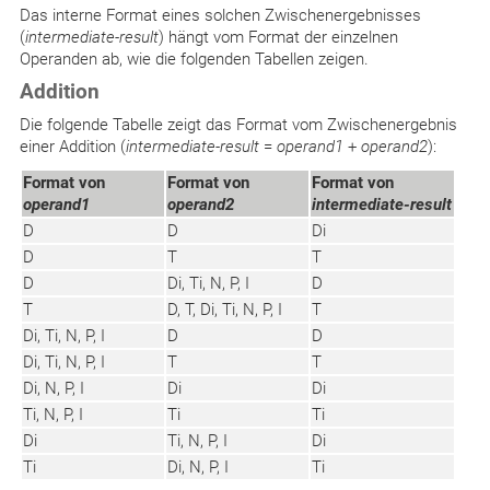
Das interne Format eines solchen Zwischenergebnisses
(
intermediate-result
) hängt vom Format der einzelnen
Operanden ab, wie die folgenden Tabellen zeigen.
Addition
Die folgende Tabelle zeigt das Format vom Zwischenergebnis
einer Addition (
intermediate-result
=
operand1
+
operand2
):
Format von
Format von
Format von
operand1
operand2
intermediate-result
D
D
Di
D
T
T
D
Di, Ti, N, P, I
D
T
D, T, Di, Ti, N, P, I
T
Di, Ti, N, P, I
D
D
Di, Ti, N, P, I
T
T
Di, N, P, I
Di
Di
Ti, N, P, I
Ti
Ti
Di
Ti, N, P, I
Di
Ti
Di, N, P, I
Ti