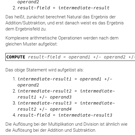
operand2
result-field
=
intermediate-result
Das heißt, zunächst berechnet Natural das Ergebnis der
Addition/Subtraktion, und erst danach weist es das Ergebnis
dem Ergebnisfeld zu.
Komplexere arithmetische Operationen werden nach dem
gleichen Muster aufgelöst:
COMPUTE
result-field
=
operand1
+/-
operand2
+/
Das obige Statement wird aufgelöst als:
intermediate-result1
=
operand1
+/-
operand2
intermediate-result2
=
intermediate-
result1
+/-
operand3
intermediate-result3
=
intermediate-
result2
+/-
operand4
result-field
=
intermediate-result3
Die Auflösung bei der Multiplikation und Division ist ähnlich wie
die Auflösung bei der Addition und Subtraktion.