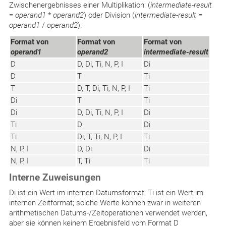
Zwischenergebnisses einer Multiplikation: (
intermediate-result
=
operand1
*
operand2
) oder Division (
intermediate-result
=
operand1
/
operand2
):
Format von
Format von
Format von
operand1
operand2
intermediate-result
D
D, Di, Ti, N, P, I
Di
D
T
Ti
T
D, T, Di, Ti, N, P, I
Ti
Di
T
Ti
Di
D, Di, Ti, N, P, I
Di
Ti
D
Di
Ti
Di, T, Ti, N, P, I
Ti
N, P, I
D, Di
Di
N, P, I
T, Ti
Ti
Interne Zuweisungen
Di ist ein Wert im internen Datumsformat; Ti ist ein Wert im
internen Zeitformat; solche Werte können zwar in weiteren
arithmetischen Datums-/Zeitoperationen verwendet werden,
aber sie können keinem Ergebnisfeld vom Format D