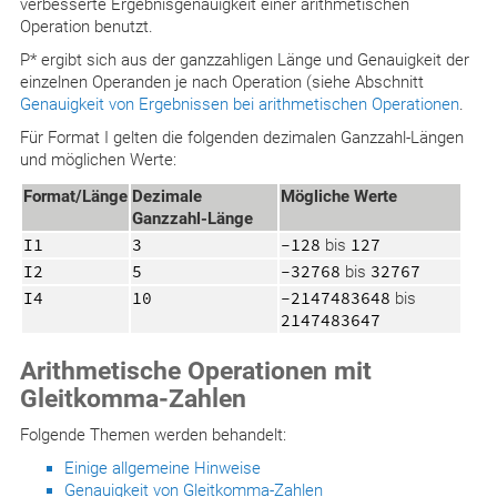
verbesserte Ergebnisgenauigkeit einer arithmetischen
Operation benutzt.
P* ergibt sich aus der ganzzahligen Länge und Genauigkeit der
einzelnen Operanden je nach Operation (siehe Abschnitt
Genauigkeit von Ergebnissen bei arithmetischen Operationen
.
Für Format I gelten die folgenden dezimalen Ganzzahl-Längen
und möglichen Werte:
Format/Länge
Dezimale
Mögliche Werte
Ganzzahl-Länge
I1
3
-128
bis
127
I2
5
-32768
bis
32767
I4
10
-2147483648
bis
2147483647
Arithmetische Operationen mit
Gleitkomma-Zahlen
Folgende Themen werden behandelt:
Einige allgemeine Hinweise
Genauigkeit von Gleitkomma-Zahlen