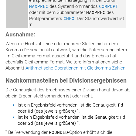
entsprechend der Festlegung mit der Option
MAXPREC
des Systemkommandos
COMPOPT
oder mit dem Subparameter
MAXPREC
des
Profilparameters
CMPO
. Der Standrdwertwert ist
7
.
Ausnahme:
Wenn die Hochzahl eine oder mehrere Stellen hinter dem
Komma (Dezimalpunkt) aufweist, wird die Potenzierung intern
im Gleitkomma-Format ausgeführt und das Ergebnis hat
ebenfalls Gleitkomma-Format. Weitere Informationen siehe
Abschnitt
Arithmetische Operationen mit Gleitkomma-Zahlen
.
Nachkommastellen bei Divisionsergebnissen
Die Genauigkeit des Ergebnisses einer Division hängt davon ab,
ob ein Ergebnisfeld vorhanden ist oder nicht:
Ist ein Ergebnisfeld vorhanden, ist die Genauigkeit:
Fd
*
oder
Rd
(das jeweils größere)
.
Ist kein Ergebnisfeld vorhanden, ist die Genauigkeit:
Fd
*
oder
Sd
(das jeweils größere)
.
*
Bei Verwendung der
ROUNDED
-Option erhöht sich die