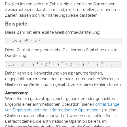
Folglich lassen sich nur Zahlen, die als endliche Summe von
Zweierpotenzen darstellbar sind, exakt darstellen; alle anderen
Zahlen lassen sich nur näherungsweise darstellen.
Beispiele:
Diese Zahl hat eine exakte Gleitkomma-Darstellung:
0
-2
 1.25 = 2
 + 2
Diese Zahl ist eine periodische Gleitkomma-Zahl ohne exakte
Darstellung:
0
-3
-4
-7
-8
-11
-12
 1.2 = 2
 + 2
 + 2
 + 2
 + 2
 + 2
 + 2
Daher kann die Konvertierung von alphanumerischen,
ungepackt numerischen oder gepackt numerischen Werten in
Gleitkomma-Werte, und umgekehrt, zu kleineren Fehlern führen.
Anmerkung:
Wenn Sie ein ganzzahliges, nicht gepacktes oder gepacktes
Ergebnis einer arithmetischen Operation (siehe
Format/Länge
von Ergebnisfeldern bei arithmetischen Operationen
) in eine
Gleitkommadarstellung konvertiert werden soll, sollten Sie in
Betracht ziehen, die arithmetische Operation bereits im