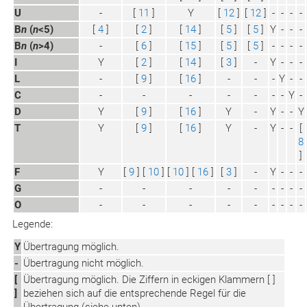
U
-
[
11
]
Y
[
12
]
[
12
]
-
-
-
-
B
n
(
n
<5)
[
4
]
[
2
]
[
14
]
[
5
]
[
5
]
Y
-
-
-
B
n
(
n
>4)
-
[
6
]
[
15
]
[
5
]
[
5
]
-
-
-
-
I
Y
[
2
]
[
14
]
[
3
]
-
Y
-
-
-
L
-
[
9
]
[
16
]
-
-
-
Y
-
-
C
-
-
-
-
-
-
-
Y
-
D
Y
[
9
]
[
16
]
Y
-
Y
-
-
Y
T
Y
[
9
]
[
16
]
Y
-
Y
-
-
[
8
]
F
Y
[
9
] [
10
]
[
10
] [
16
]
[
3
]
-
Y
-
-
-
G
-
-
-
-
-
-
-
-
-
O
-
-
-
-
-
-
-
-
-
Legende:
Y
Übertragung möglich.
-
Übertragung nicht möglich.
[
Übertragung möglich. Die Ziffern in eckigen Klammern [ ]
]
beziehen sich auf die entsprechende Regel für die