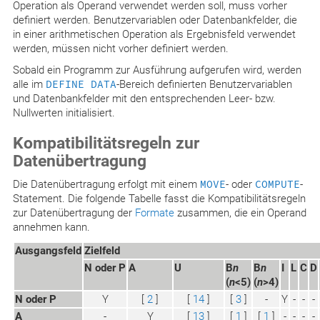
Operation als Operand verwendet werden soll, muss vorher
definiert werden. Benutzervariablen oder Datenbankfelder, die
in einer arithmetischen Operation als Ergebnisfeld verwendet
werden, müssen nicht vorher definiert werden.
Sobald ein Programm zur Ausführung aufgerufen wird, werden
alle im
DEFINE DATA
-Bereich definierten Benutzervariablen
und Datenbankfelder mit den entsprechenden Leer- bzw.
Nullwerten initialisiert.
Kompatibilitätsregeln zur
Datenübertragung
Die Datenübertragung erfolgt mit einem
MOVE
- oder
COMPUTE
-
Statement. Die folgende Tabelle fasst die Kompatibilitätsregeln
zur Datenübertragung der
Formate
zusammen, die ein Operand
annehmen kann.
Ausgangsfeld
Zielfeld
N oder P
A
U
B
n
B
n
I
L
C
D
(
n
<5)
(
n
>4)
N oder P
Y
[
2
]
[
14
]
[
3
]
-
Y
-
-
-
A
-
Y
[
13
]
[
1
]
[
1
]
-
-
-
-