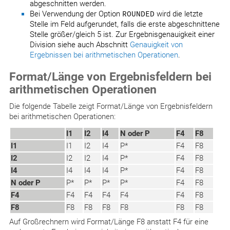
abgeschnitten werden.
Bei Verwendung der Option
ROUNDED
wird die letzte
Stelle im Feld aufgerundet, falls die erste abgeschnittene
Stelle größer/gleich 5 ist. Zur Ergebnisgenauigkeit einer
Division siehe auch Abschnitt
Genauigkeit von
Ergebnissen bei arithmetischen Operationen
.
Format/Länge von Ergebnisfeldern bei
arithmetischen Operationen
Die folgende Tabelle zeigt Format/Länge von Ergebnisfeldern
bei arithmetischen Operationen:
I1
I2
I4
N oder P
F4
F8
I1
I1
I2
I4
P*
F4
F8
I2
I2
I2
I4
P*
F4
F8
I4
I4
I4
I4
P*
F4
F8
N oder P
P*
P*
P*
P*
F4
F8
F4
F4
F4
F4
F4
F4
F8
F8
F8
F8
F8
F8
F8
F8
Auf Großrechnern wird Format/Länge F8 anstatt F4 für eine