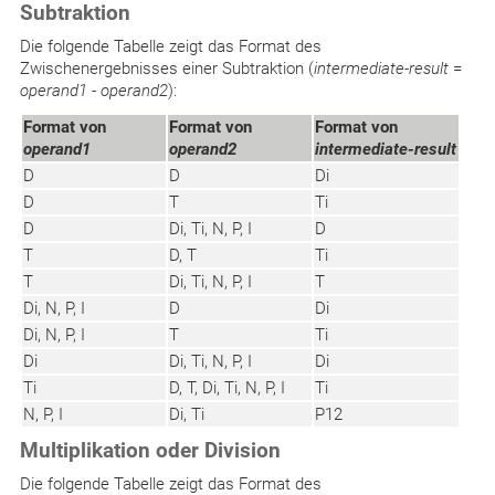
Subtraktion
Die folgende Tabelle zeigt das Format des
Zwischenergebnisses einer Subtraktion (
intermediate-result
=
operand1
-
operand2
):
Format von
Format von
Format von
operand1
operand2
intermediate-result
D
D
Di
D
T
Ti
D
Di, Ti, N, P, I
D
T
D, T
Ti
T
Di, Ti, N, P, I
T
Di, N, P, I
D
Di
Di, N, P, I
T
Ti
Di
Di, Ti, N, P, I
Di
Ti
D, T, Di, Ti, N, P, I
Ti
N, P, I
Di, Ti
P12
Multiplikation oder Division
Die folgende Tabelle zeigt das Format des