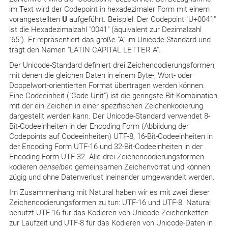
im Text wird der Codepoint in hexadezimaler Form mit einem
vorangestellten
U
aufgeführt. Beispiel: Der Codepoint "U+0041"
ist die Hexadezimalzahl "0041" (äquivalent zur Dezimalzahl
"65"). Er repräsentiert das große "A" im Unicode-Standard und
trägt den Namen "LATIN CAPITAL LETTER A".
Der Unicode-Standard definiert drei Zeichencodierungsformen,
mit denen die gleichen Daten in einem Byte-, Wort- oder
Doppelwort-orientierten Format übertragen werden können.
Eine Codeeinheit ("Code Unit") ist die geringste Bit-Kombination,
mit der ein Zeichen in einer spezifischen Zeichenkodierung
dargestellt werden kann. Der Unicode-Standard verwendet 8-
Bit-Codeeinheiten in der Encoding Form (Abbildung der
Codepoints auf Codeeinheiten) UTF-8, 16-Bit-Codeeinheiten in
der Encoding Form UTF-16 und 32-Bit-Codeeinheiten in der
Encoding Form UTF-32. Alle drei Zeichencodierungsformen
kodieren
denselben
gemeinsamen Zeichenvorrat und können
zügig und ohne Datenverlust ineinander umgewandelt werden.
Im Zusammenhang mit Natural haben wir es mit zwei dieser
Zeichencodierungsformen zu tun: UTF-16 und UTF-8. Natural
benutzt UTF-16 für das Kodieren von Unicode-Zeichenketten
zur Laufzeit und UTF-8 für das Kodieren von Unicode-Daten in