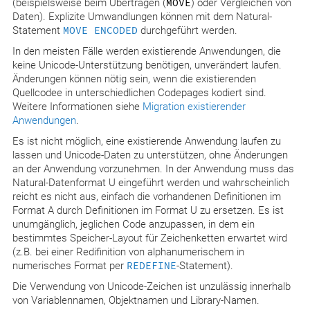
(beispielsweise beim Übertragen (
MOVE
) oder Vergleichen von
Daten). Explizite Umwandlungen können mit dem Natural-
Statement
MOVE ENCODED
durchgeführt werden.
In den meisten Fälle werden existierende Anwendungen, die
keine Unicode-Unterstützung benötigen, unverändert laufen.
Änderungen können nötig sein, wenn die existierenden
Quellcodee in unterschiedlichen Codepages kodiert sind.
Weitere Informationen siehe
Migration existierender
Anwendungen
.
Es ist nicht möglich, eine existierende Anwendung laufen zu
lassen und Unicode-Daten zu unterstützen, ohne Änderungen
an der Anwendung vorzunehmen. In der Anwendung muss das
Natural-Datenformat U eingeführt werden und wahrscheinlich
reicht es nicht aus, einfach die vorhandenen Definitionen im
Format A durch Definitionen im Format U zu ersetzen. Es ist
unumgänglich, jeglichen Code anzupassen, in dem ein
bestimmtes Speicher-Layout für Zeichenketten erwartet wird
(z.B. bei einer Redifinition von alphanumerischem in
numerisches Format per
REDEFINE
-Statement).
Die Verwendung von Unicode-Zeichen ist unzulässig innerhalb
von Variablennamen, Objektnamen und Library-Namen.