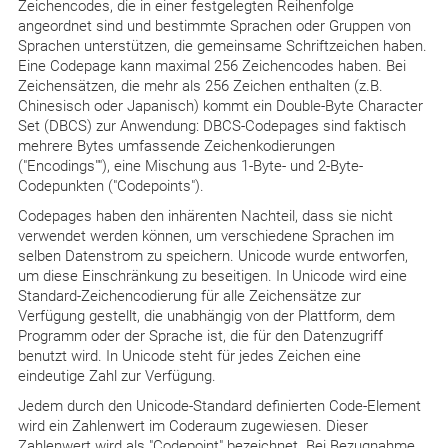
Zeichencodes, die in einer festgelegten Reihenfolge
angeordnet sind und bestimmte Sprachen oder Gruppen von
Sprachen unterstützen, die gemeinsame Schriftzeichen haben.
Eine Codepage kann maximal 256 Zeichencodes haben. Bei
Zeichensätzen, die mehr als 256 Zeichen enthalten (z.B.
Chinesisch oder Japanisch) kommt ein Double-Byte Character
Set (DBCS) zur Anwendung: DBCS-Codepages sind faktisch
mehrere Bytes umfassende Zeichenkodierungen
("Encodings""), eine Mischung aus 1-Byte- und 2-Byte-
Codepunkten ("Codepoints").
Codepages haben den inhärenten Nachteil, dass sie nicht
verwendet werden können, um verschiedene Sprachen im
selben Datenstrom zu speichern. Unicode wurde entworfen,
um diese Einschränkung zu beseitigen. In Unicode wird eine
Standard-Zeichencodierung für alle Zeichensätze zur
Verfügung gestellt, die unabhängig von der Plattform, dem
Programm oder der Sprache ist, die für den Datenzugriff
benutzt wird. In Unicode steht für jedes Zeichen eine
eindeutige Zahl zur Verfügung.
Jedem durch den Unicode-Standard definierten Code-Element
wird ein Zahlenwert im Coderaum zugewiesen. Dieser
Zahlenwert wird als "Codepoint" bezeichnet. Bei Bezugnahme