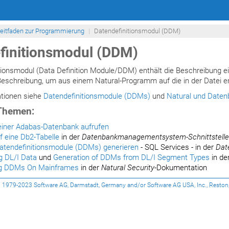
eitfaden zur Programmierung
Datendefinitionsmodul (DDM)
finitionsmodul (DDM)
tionsmodul (Data Definition Module/DDM) enthält die Beschreibung ei
Beschreibung, um aus einem Natural-Programm auf die in der Datei e
ationen siehe
Datendefinitionsmodule (DDMs)
und
Natural und Daten
Themen:
einer Adabas-Datenbank aufrufen
uf eine Db2-Tabelle
in der
Datenbankmanagementsystem-Schnittstell
atendefinitionsmodule (DDMs) generieren
- SQL Services - in der
Dat
g DL/I Data
und
Generation of DDMs from DL/I Segment Types
in de
ng DDMs On Mainframes
in der
Natural Security
-Dokumentation
1979-2023 Software AG, Darmstadt, Germany and/or Software AG USA, Inc., Reston, VA, 