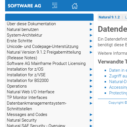
Natural 9.1.2
L
Über diese Dokumentation
►
Datende
Natural benutzen
►
System-Architektur
►
Ein Datendefini
Erste Schritte
►
benötigt diese 
Unicode- und Codepage-Unterstützung
►
Natural Version 9.1.2 Freigabemitteilung
►
Weitere Inform
(Release Notes)
Verwandte 
Software AG Mainframe Product Licensing
Installation for z/OS
►
Daten in 
Installation for z/VSE
►
Zugriff a
Installation for BS2000
►
Natural-D
Operations
►
Accessin
Natural Web I/O Interface
►
Protecti
TP Monitor Interfaces
►
Datenbankmanagementsystem-
►
Copyright © 
Schnittstellen
Messages and Codes
►
Natural Security
►
Natural SAF Security - Overview
►