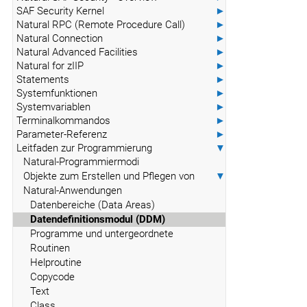
SAF Security Kernel
►
Natural RPC (Remote Procedure Call)
►
Natural Connection
►
Natural Advanced Facilities
►
Natural for zIIP
►
Statements
►
Systemfunktionen
►
Systemvariablen
►
Terminalkommandos
►
Parameter-Referenz
►
Leitfaden zur Programmierung
▼
Natural-Programmiermodi
Objekte zum Erstellen und Pflegen von
▼
Natural-Anwendungen
Datenbereiche (Data Areas)
Datendefinitionsmodul (DDM)
Programme und untergeordnete
Routinen
Helproutine
Copycode
Text
Class