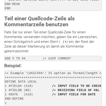
END-READ 

Teil einer Quellcode-Zeile als
Kommentarzeile benutzen
Falls Sie nur einen Teil einer Quellcode-Zeile für einen
Kommentar verwenden möchten, geben Sie ein Leerzeichen,
einen Schrägstrich und einen Stern (
/*
) ein; der Rest der
Zeile ab dieser Markierung ist damit als Kommentar
gekennzeichnet:
ADD 5 TO #A         /* 
USER COMMENT
Beispiel:
** Example 'LOGICX04': IS option as format/length chec
******************************************************
DEFINE DATA LOCAL

1 #FIELDA (A10)          
/* INPUT FIELD TO BE CHECKED
1 #FIELDB (N5)           
/* RECEIVING FIELD OF VAL FU
1 #DATE   (A10)          
/* INPUT FIELD FOR DATE
END-DEFINE

*
