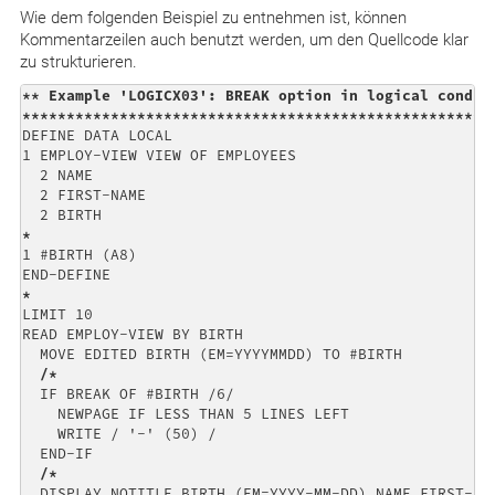
Wie dem folgenden Beispiel zu entnehmen ist, können
Kommentarzeilen auch benutzt werden, um den Quellcode klar
zu strukturieren.
** Example 'LOGICX03': BREAK option in logical conditi
*****************************************************
DEFINE DATA LOCAL

1 EMPLOY-VIEW VIEW OF EMPLOYEES

  2 NAME

  2 FIRST-NAME

*
1 #BIRTH (A8)

*
LIMIT 10

READ EMPLOY-VIEW BY BIRTH

  MOVE EDITED BIRTH (EM=YYYYMMDD) TO #BIRTH

/*
  IF BREAK OF #BIRTH /6/

    NEWPAGE IF LESS THAN 5 LINES LEFT

    WRITE / '-' (50) /

  END-IF

/*
  DISPLAY NOTITLE BIRTH (EM=YYYY-MM-DD) NAME FIRST-NAM