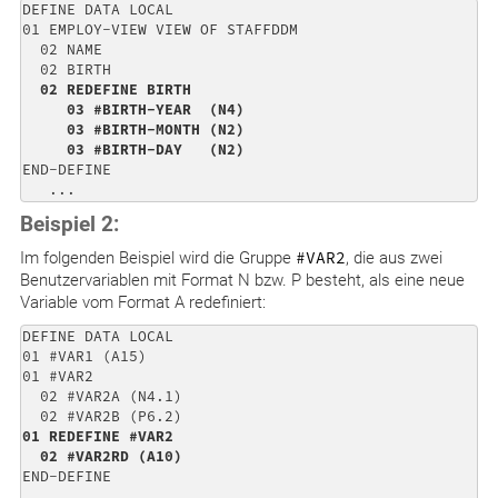
DEFINE DATA LOCAL                 

01 EMPLOY-VIEW VIEW OF STAFFDDM  

  02 NAME                        

  02 REDEFINE BIRTH              

     03 #BIRTH-YEAR  (N4)          

     03 #BIRTH-MONTH (N2)         

     03 #BIRTH-DAY   (N2)
END-DEFINE 

   ...
Beispiel 2:
Im folgenden Beispiel wird die Gruppe
#VAR2
, die aus zwei
Benutzervariablen mit Format N bzw. P besteht, als eine neue
Variable vom Format A redefiniert:
DEFINE DATA LOCAL                    

01 #VAR1 (A15)                  

01 #VAR2                        

  02 #VAR2A (N4.1)             

01 REDEFINE #VAR2 

  02 #VAR2RD (A10)
END-DEFINE 

   ...