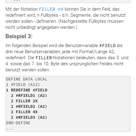
Mit der Notation
FILLER
n
X
können Sie in dem Feld, das
redefiniert wird,
n
Füllbytes - d.h. Segmente, die nicht benutzt
werden sollen - definieren. (Nachgestellte Füllbytes müssen
nicht unbedingt angegeben werden.)
Beispiel 3:
Im folgenden Beispiel wird die Benutzervariable
#FIELD
als
drei neue Benutzervariablen, jede mit Format/Länge A2,
redefiniert. Die
FILLER
-Notationen bedeuten, dass das 3. und
4. sowie das 7. bis 10. Byte des ursprünglichen Feldes nicht
benutzt werden sollen.
DEFINE DATA LOCAL 

1 REDEFINE #FIELD 

  2 #RFIELD1 (A2) 

  2 FILLER 2X 

  2 #RFIELD2 (A2) 

  2 FILLER 4X 

  2 #RFIELD3 (A2) 
END-DEFINE 

...