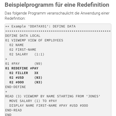
Beispielprogramm für eine Redefinition
Das folgende Programm veranschaulicht die Anwendung einer
Redefinition:
** Example 'DDATAX01': DEFINE DATA

******************************************************
DEFINE DATA LOCAL

01 VIEWEMP VIEW OF EMPLOYEES

  02 NAME

  02 FIRST-NAME

  02 SALARY   (1:1)

*

01 REDEFINE #PAY

  02 FILLER   3X

  02 #USD     (N3)

  02 #OOO     (N3)
END-DEFINE

*

READ (3) VIEWEMP BY NAME STARTING FROM 'JONES'

  MOVE SALARY (1) TO #PAY

  DISPLAY NAME FIRST-NAME #PAY #USD #OOO

END-READ

END