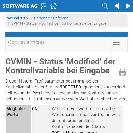
Search
Natural 9.1.2
Parameter-Referenz
CVMIN - Status 'Modified' der Kontrollvariable bei Eingabe
Contents menu
Toggle
navigati
CVMIN - Status 'Modified' der
Kontrollvariable bei Eingabe
Dieser Natural-Profilparameter bestimmt, ob der
Kontrollvariablen der Status
MODIFIED
(geändert) zugeordnet
soll, wenn der Wert des Feldes, an das die Kontrollvariable
gebunden ist, durch einen
identischen
Wert überschrieben wird.
Mögliche
ON
Wenn ein Feldwert mit demselben
Werte
Wert überschrieben wird, dann wird
der entsprechenden
Kontrollvariablen der Status
MODIFIED
zugewiesen.