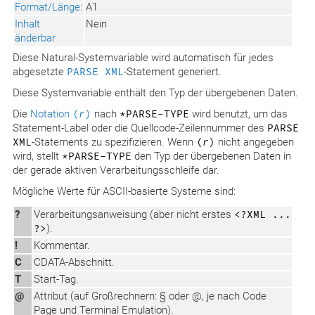
Format/Länge:
A1
Inhalt
Nein
änderbar
Diese Natural-Systemvariable wird automatisch für jedes
abgesetzte
PARSE XML
-Statement generiert.
Diese Systemvariable enthält den Typ der übergebenen Daten.
Die
Notation
(
r
)
nach
*PARSE−TYPE
wird benutzt, um das
Statement-Label oder die Quellcode-Zeilennummer des
PARSE
XML
-Statements zu spezifizieren. Wenn
(
r
)
nicht angegeben
wird, stellt
*PARSE−TYPE
den Typ der übergebenen Daten in
der gerade aktiven Verarbeitungsschleife dar.
Mögliche Werte für ASCII-basierte Systeme sind:
?
Verarbeitungsanweisung (aber nicht erstes
<?XML ...
?>
).
!
Kommentar.
C
CDATA-Abschnitt.
T
Start-Tag.
@
Attribut (auf Großrechnern: § oder @, je nach Code
Page und Terminal Emulation).