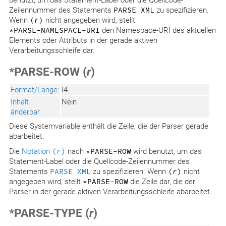
benutzt, um das Statement-Label oder die Quellcode-
Zeilennummer des Statements
PARSE XML
zu spezifizieren.
Wenn
(
r
)
nicht angegeben wird, stellt
*PARSE−NAMESPACE−URI
den Namespace-URI des aktuellen
Elements oder Attributs in der gerade aktiven
Verarbeitungsschleife dar.
*PARSE-ROW (
r
)
Format/Länge:
I4
Inhalt
Nein
änderbar
Diese Systemvariable enthält die Zeile, die der Parser gerade
abarbeitet.
Die
Notation
(
r
)
nach
*PARSE−ROW
wird benutzt, um das
Statement-Label oder die Quellcode-Zeilennummer des
Statements
PARSE XML
zu spezifizieren. Wenn
(
r
)
nicht
angegeben wird, stellt
*PARSE−ROW
die Zeile dar, die der
Parser in der gerade aktiven Verarbeitungsschleife abarbeitet.
*PARSE-TYPE (
r
)