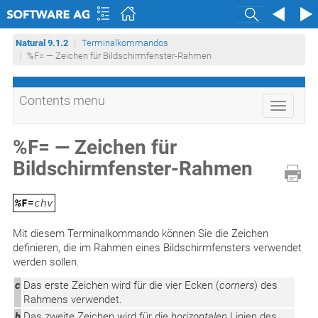
Search
Natural 9.1.2
Terminalkommandos
%F= — Zeichen für Bildschirmfenster-Rahmen
Contents menu
Toggle
navigati
%F= — Zeichen für
Bildschirmfenster-Rahmen
%F=
chv
Mit diesem Terminalkommando können Sie die Zeichen
definieren, die im Rahmen eines Bildschirmfensters verwendet
werden sollen.
c
Das erste Zeichen wird für die vier Ecken (
corners
) des
Rahmens verwendet.
h
Das zweite Zeichen wird für die
horizontalen
Linien des