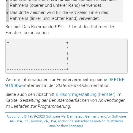
Rahmens (oberer und unterer Rand) verwendet.
v
Das dritte Zeichen wird für die
vertikalen
Linien des
Rahmens (linker und rechter Rand) verwendet.
Beispiel: Das Kommando
%F=+-!
lässt den Rahmen des
Fensters so aussehen:
+------------------------+

!                        !

!                        !

!                        !

!                        !

Weitere Informationen zur Fensterverarbeitung siehe
DEFINE
WINDOW
-Statement in der
Statements
-Dokumentation.
Siehe auch den Abschnitt
Bildschirmgestaltung (Fenster)
im
Kapitel
Gestaltung der Benutzeroberflächen von Anwendungen
im
Leitfaden zur Programmierung
.
Copyright © 1979-2023 Software AG, Darmstadt, Germany and/or Software
AG USA, Inc., Reston, VA, USA, and/or its subsidiaries and/or its affiliates
and/or their licensors.