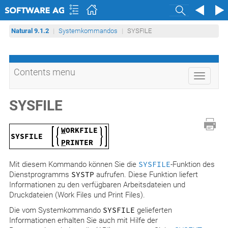
Search
Natural 9.1.2
Systemkommandos
SYSFILE
Contents menu
Toggle
navigati
SYSFILE
W
ORKFILE
SYSFILE
P
RINTER
Mit diesem Kommando können Sie die
SYSFILE
-Funktion des
Dienstprogramms
SYSTP
aufrufen. Diese Funktion liefert
Informationen zu den verfügbaren Arbeitsdateien und
Druckdateien (Work Files und Print Files).
Die vom Systemkommando
SYSFILE
gelieferten
Informationen erhalten Sie auch mit Hilfe der