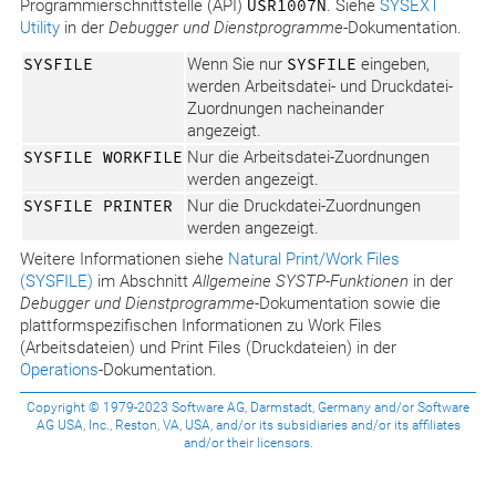
Programmierschnittstelle (API)
USR1007N
. Siehe
SYSEXT
Utility
in der
Debugger und Dienstprogramme
-Dokumentation.
SYSFILE
Wenn Sie nur
SYSFILE
eingeben,
werden Arbeitsdatei- und Druckdatei-
Zuordnungen nacheinander
angezeigt.
SYSFILE WORKFILE
Nur die Arbeitsdatei-Zuordnungen
werden angezeigt.
SYSFILE PRINTER
Nur die Druckdatei-Zuordnungen
werden angezeigt.
Weitere Informationen siehe
Natural Print/Work Files
(SYSFILE)
im Abschnitt
Allgemeine SYSTP-Funktionen
in der
Debugger und Dienstprogramme
-Dokumentation sowie die
plattformspezifischen Informationen zu Work Files
(Arbeitsdateien) und Print Files (Druckdateien) in der
Operations
-Dokumentation.
Copyright © 1979-2023 Software AG, Darmstadt, Germany and/or Software
AG USA, Inc., Reston, VA, USA, and/or its subsidiaries and/or its affiliates
and/or their licensors.