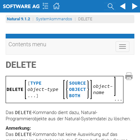
Search
Natural 9.1.2
Systemkommandos
DELETE
Contents menu
Toggle
navigati
DELETE
[
TYPE
SOURCE
object-
DELETE
object-type
OBJECT
name
...]
BOTH
...
Das
DELETE
-Kommando dient dazu, Natural-
Programmierobjekte aus der Natural-Systemdatei zu löschen.
Anmerkung:
Das
DELETE
-Kommando hat keine Auswirkung auf das