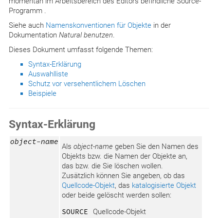
momentan im Arbeitsbereich des Editors befindliche Source-
Programm .
Siehe auch
Namenskonventionen für Objekte
in der
Dokumentation
Natural benutzen
.
Dieses Dokument umfasst folgende Themen:
Syntax-Erklärung
Auswahlliste
Schutz vor versehentlichem Löschen
Beispiele
Syntax-Erklärung
object-name
Als
object-name
geben Sie den Namen des
Objekts bzw. die Namen der Objekte an,
das bzw. die Sie löschen wollen.
Zusätzlich können Sie angeben, ob das
Quellcode-Objekt
, das
katalogisierte Objekt
oder beide gelöscht werden sollen:
SOURCE
Quellcode-Objekt