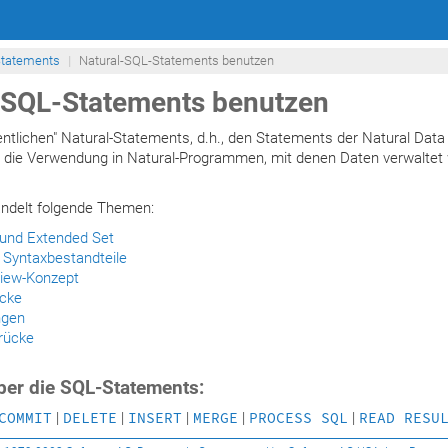
tatements
Natural-SQL-Statements benutzen
-SQL-Statements benutzen
ntlichen" Natural-Statements, d.h., den Statements der Natural Data
r die Verwendung in Natural-Programmen, mit denen Daten verwaltet
andelt folgende Themen:
nd Extended Set
 Syntaxbestandteile
View-Konzept
ücke
ngen
rücke
ber die SQL-Statements:
COMMIT
|
DELETE
|
INSERT
|
MERGE
|
PROCESS SQL
|
READ RESU