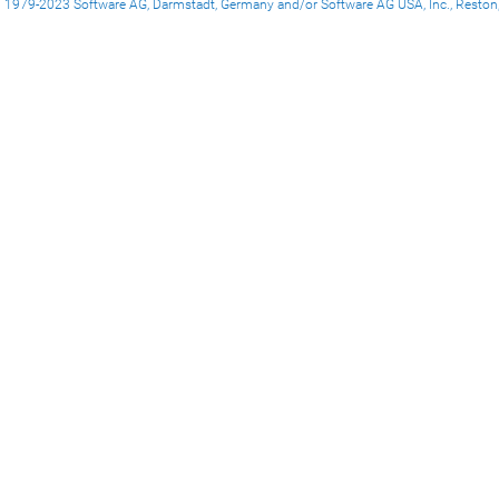
1979-2023 Software AG, Darmstadt, Germany and/or Software AG USA, Inc., Reston, VA, 