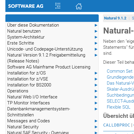
Natural 9.1.2
S
Über diese Dokumentation
►
Natural
Natural benutzen
►
System-Architektur
►
Neben den "eige
Erste Schritte
►
Statements" fü
Unicode- und Codepage-Unterstützung
►
sind.
Natural Version 9.1.2 Freigabemitteilung
►
(Release Notes)
Dieser Teil beh
Software AG Mainframe Product Licensing
Common Set u
Installation for z/OS
►
Grundlegende
Installation for z/VSE
►
Das Natural-
Installation for BS2000
►
Skalar-Ausdr
Operations
►
Suchbedingu
Natural Web I/O Interface
►
SELECT-Ausd
TP Monitor Interfaces
►
Flexible SQL
Datenbankmanagementsystem-
►
Schnittstellen
Übersicht ü
Messages and Codes
►
CALLDBPROC
|
Natural Security
►
Natural SAF Security - Overview
►