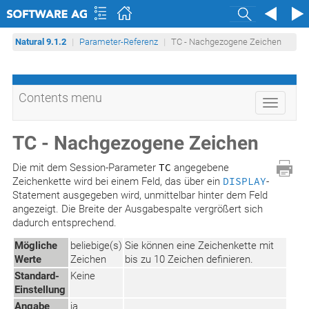
Search
Natural 9.1.2
Parameter-Referenz
TC - Nachgezogene Zeichen
Contents menu
Toggle
navigati
TC - Nachgezogene Zeichen
Die mit dem Session-Parameter
TC
angegebene
Zeichenkette wird bei einem Feld, das über ein
DISPLAY
-
Statement ausgegeben wird, unmittelbar hinter dem Feld
angezeigt. Die Breite der Ausgabespalte vergrößert sich
dadurch entsprechend.
Mögliche
beliebige(s)
Sie können eine Zeichenkette mit
Werte
Zeichen
bis zu 10 Zeichen definieren.
Standard-
Keine
Einstellung
Angabe
ja