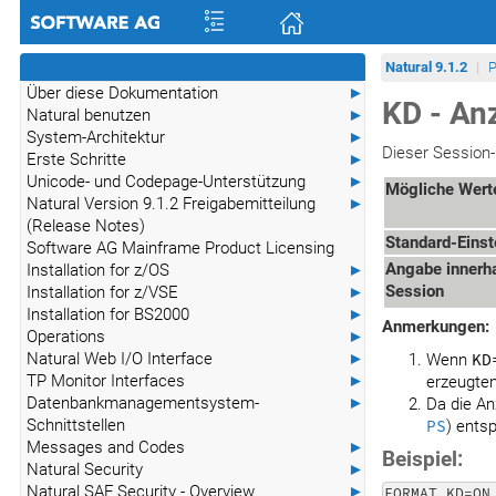
Natural 9.1.2
P
Über diese Dokumentation
►
KD - An
Natural benutzen
►
System-Architektur
►
Dieser Session
Erste Schritte
►
Unicode- und Codepage-Unterstützung
►
Mögliche Wert
Natural Version 9.1.2 Freigabemitteilung
►
(Release Notes)
Standard-Einst
Software AG Mainframe Product Licensing
Angabe innerha
Installation for z/OS
►
Session
Installation for z/VSE
►
Installation for BS2000
►
Anmerkungen:
Operations
►
Natural Web I/O Interface
►
Wenn
KD
TP Monitor Interfaces
►
erzeugten
Datenbankmanagementsystem-
►
Da die An
Schnittstellen
PS
) ents
Messages and Codes
►
Beispiel:
Natural Security
►
Natural SAF Security - Overview
►
FORMAT KD=ON