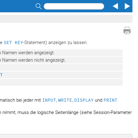
Search
he
SET KEY
-Statement) anzeigen zu lassen.
n Namen werden angezeigt.
n Namen werden nicht angezeigt.
T
atisch bei jeder mit
INPUT
,
WRITE
,
DISPLAY
und
PRINT
h nimmt, muss die logische Seitenlänge (siehe Session-Parameter