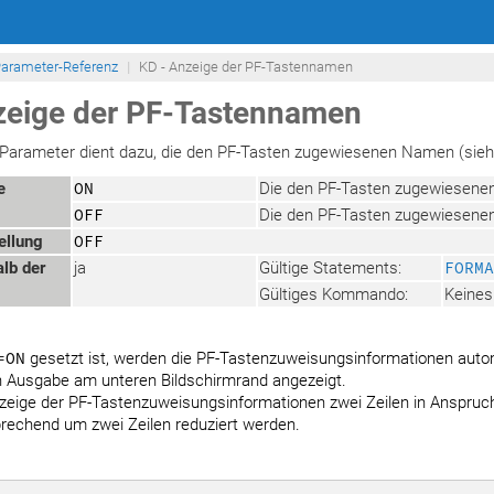
arameter-Referenz
KD - Anzeige der PF-Tastennamen
zeige der PF-Tastennamen
-Parameter dient dazu, die den PF-Tasten zugewiesenen Namen (sie
e
ON
Die den PF-Tasten zugewiesene
OFF
Die den PF-Tasten zugewiesene
ellung
OFF
lb der
ja
Gültige Statements:
FORMA
Gültiges Kommando:
Keines
=ON
gesetzt ist, werden die PF-Tastenzuweisungsinformationen autom
 Ausgabe am unteren Bildschirmrand angezeigt.
zeige der PF-Tastenzuweisungsinformationen zwei Zeilen in Anspruc
prechend um zwei Zeilen reduziert werden.