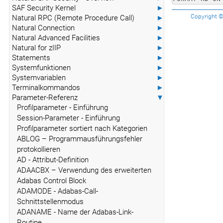
SAF Security Kernel
►
Copyright © 
Natural RPC (Remote Procedure Call)
►
Natural Connection
►
Natural Advanced Facilities
►
Natural for zIIP
►
Statements
►
Systemfunktionen
►
Systemvariablen
►
Terminalkommandos
►
Parameter-Referenz
▼
Profilparameter - Einführung
Session-Parameter - Einführung
Profilparameter sortiert nach Kategorien
ABLOG – Programmausführungsfehler
protokollieren
AD - Attribut-Definition
ADAACBX – Verwendung des erweiterten
Adabas Control Block
ADAMODE - Adabas-Call-
Schnittstellenmodus
ADANAME - Name der Adabas-Link-
Routine