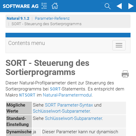
Search
Natural 9.1.2
Parameter-Referenz
SORT - Steuerung des Sortierprogramms
Contents menu
Toggle
navigati
SORT - Steuerung des
Sortierprogramms
Dieser Natural-Profilparameter dient zur Steuerung des
Sortierprogramms bei
SORT
-Statements. Es entspricht dem
Makro
NTSORT
im
Natural-Parametermodul
.
Mögliche
Siehe
SORT Parameter-Syntax
und
Werte
Schlüsselwort-Subparameter
.
Standard-
Siehe
Schlüsselwort-Subparameter
.
Einstellung
Dynamische
ja
Dieser Parameter kann nur dynamisch