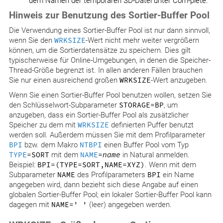
dem Namen der temporären SD-Datei unter Com-plete.
Hinweis zur Benutzung des Sortier-Buffer Pool
Die Verwendung eines Sortier-Buffer Pool ist nur dann sinnvoll,
wenn Sie den
WRKSIZE
-Wert nicht mehr weiter vergrößern
können, um die Sortierdatensätze zu speichern. Dies gilt
typischerweise für Online-Umgebungen, in denen die Speicher-
Thread-Größe begrenzt ist. In allen anderen Fällen brauchen
Sie nur einen ausreichend großen
WRKSIZE
-Wert anzugeben.
Wenn Sie einen Sortier-Buffer Pool benutzen wollen, setzen Sie
den Schlüsselwort-Subparameter
STORAGE=BP
, um
anzugeben, dass ein Sortier-Buffer Pool als zusätzlicher
Speicher zu dem mit
WRKSIZE
definierten Puffer benutzt
werden soll. Außerdem müssen Sie mit dem Profilparameter
BPI
bzw. dem Makro
NTBPI
einen Buffer Pool vom Typ
TYPE
=SORT
mit dem
NAME
=
name
in Natural anmelden.
Beispiel:
BPI=(TYPE=SORT,NAME=XYZ)
. Wenn mit dem
Subparameter
NAME
des Profilparameters
BPI
ein Name
angegeben wird, dann bezieht sich diese Angabe auf einen
globalen Sortier-Buffer Pool; ein lokaler Sortier-Buffer Pool kann
dagegen mit
NAME=' '
(leer) angegeben werden.