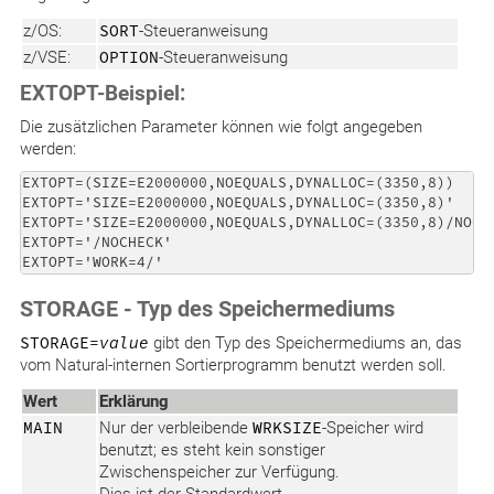
z/OS:
SORT
-Steueranweisung
z/VSE:
OPTION
-Steueranweisung
EXTOPT-Beispiel:
Die zusätzlichen Parameter können wie folgt angegeben
werden:
EXTOPT=(SIZE=E2000000,NOEQUALS,DYNALLOC=(3350,8))

EXTOPT='SIZE=E2000000,NOEQUALS,DYNALLOC=(3350,8)'

EXTOPT='SIZE=E2000000,NOEQUALS,DYNALLOC=(3350,8)/NOCHE
EXTOPT='/NOCHECK'

STORAGE - Typ des Speichermediums
STORAGE=
value
gibt den Typ des Speichermediums an, das
vom Natural-internen Sortierprogramm benutzt werden soll.
Wert
Erklärung
MAIN
Nur der verbleibende
WRKSIZE
-Speicher wird
benutzt; es steht kein sonstiger
Zwischenspeicher zur Verfügung.