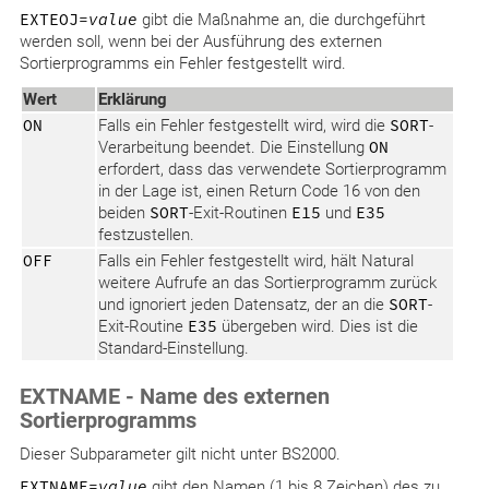
EXTEOJ=
value
gibt die Maßnahme an, die durchgeführt
werden soll, wenn bei der Ausführung des externen
Sortierprogramms ein Fehler festgestellt wird.
Wert
Erklärung
ON
Falls ein Fehler festgestellt wird, wird die
SORT
-
Verarbeitung beendet. Die Einstellung
ON
erfordert, dass das verwendete Sortierprogramm
in der Lage ist, einen Return Code 16 von den
beiden
SORT
-Exit-Routinen
E15
und
E35
festzustellen.
OFF
Falls ein Fehler festgestellt wird, hält Natural
weitere Aufrufe an das Sortierprogramm zurück
und ignoriert jeden Datensatz, der an die
SORT
-
Exit-Routine
E35
übergeben wird. Dies ist die
Standard-Einstellung.
EXTNAME - Name des externen
Sortierprogramms
Dieser Subparameter gilt nicht unter BS2000.
EXTNAME=
value
gibt den Namen (1 bis 8 Zeichen) des zu