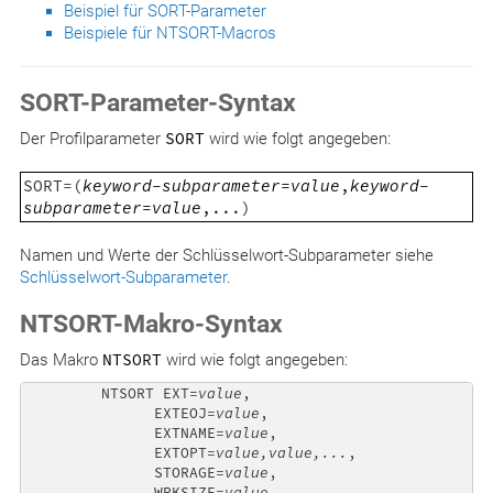
Beispiel für SORT-Parameter
Beispiele für NTSORT-Macros
SORT-Parameter-Syntax
Der Profilparameter
SORT
wird wie folgt angegeben:
SORT=(
keyword-subparameter
=
value
,
keyword-
subparameter
=
value
,...
)
Namen und Werte der Schlüsselwort-Subparameter siehe
Schlüsselwort-Subparameter
.
NTSORT-Makro-Syntax
Das Makro
NTSORT
wird wie folgt angegeben:
         NTSORT EXT=
value
,                            
               EXTEOJ=
value
,                          
               EXTNAME=
value
,                         
               EXTOPT=
value,value,...
,               
               STORAGE=
value
,                         
               WRKSIZE=
value