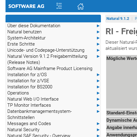
Natural 9.1.2
P
Über diese Dokumentation
►
RI - Fr
Natural benutzen
►
System-Architektur
►
Dieser Natural-
Erste Schritte
►
aktualisiert wu
Unicode- und Codepage-Unterstützung
►
Natural Version 9.1.2 Freigabemitteilung
►
Mögliche Wert
(Release Notes)
Software AG Mainframe Product Licensing
Installation for z/OS
►
Installation for z/VSE
►
Installation for BS2000
►
Operations
►
Natural Web I/O Interface
►
TP Monitor Interfaces
►
Datenbankmanagementsystem-
►
Standard-Einst
Schnittstellen
Dynamische A
Messages and Codes
►
Angabe innerha
Natural Security
►
Anwendungspro
Natural SAF Security - Overview
►