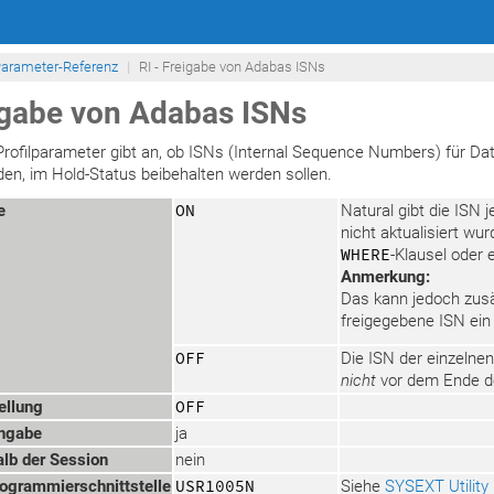
arameter-Referenz
RI - Freigabe von Adabas ISNs
eigabe von Adabas ISNs
Profilparameter gibt an, ob ISNs (Internal Sequence Numbers) für Dat
rden, im Hold-Status beibehalten werden sollen.
e
ON
Natural gibt die ISN 
nicht aktualisiert wu
WHERE
-Klausel oder 
Anmerkung:
Das kann jedoch zusä
freigegebene ISN ein 
OFF
Die ISN der einzelnen
nicht
vor dem Ende de
ellung
OFF
ngabe
ja
lb der Session
nein
grammierschnittstelle
USR1005N
Siehe
SYSEXT Utility