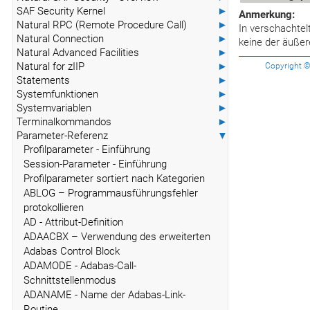
SAF Security Kernel
►
Anmerkung:
Natural RPC (Remote Procedure Call)
►
In verschachtel
Natural Connection
►
keine der äußer
Natural Advanced Facilities
►
Natural for zIIP
►
Copyright © 
Statements
►
Systemfunktionen
►
Systemvariablen
►
Terminalkommandos
►
Parameter-Referenz
▼
Profilparameter - Einführung
Session-Parameter - Einführung
Profilparameter sortiert nach Kategorien
ABLOG – Programmausführungsfehler
protokollieren
AD - Attribut-Definition
ADAACBX – Verwendung des erweiterten
Adabas Control Block
ADAMODE - Adabas-Call-
Schnittstellenmodus
ADANAME - Name der Adabas-Link-
Routine