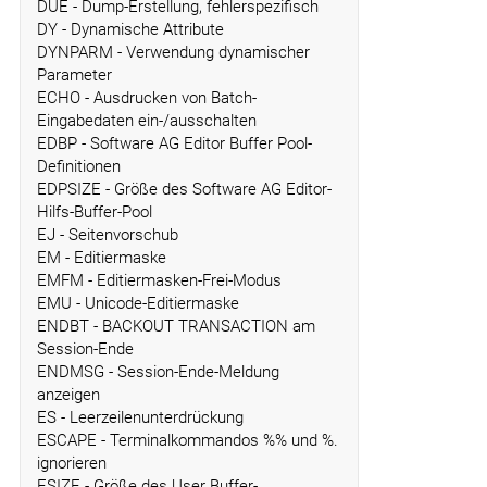
DUE - Dump-Erstellung, fehlerspezifisch
DY - Dynamische Attribute
DYNPARM - Verwendung dynamischer
Parameter
ECHO - Ausdrucken von Batch-
Eingabedaten ein-/ausschalten
EDBP - Software AG Editor Buffer Pool-
Definitionen
EDPSIZE - Größe des Software AG Editor-
Hilfs-Buffer-Pool
EJ - Seitenvorschub
EM - Editiermaske
EMFM - Editiermasken-Frei-Modus
EMU - Unicode-Editiermaske
ENDBT - BACKOUT TRANSACTION am
Session-Ende
ENDMSG - Session-Ende-Meldung
anzeigen
ES - Leerzeilenunterdrückung
ESCAPE - Terminalkommandos %% und %.
ignorieren
ESIZE - Größe des User Buffer-