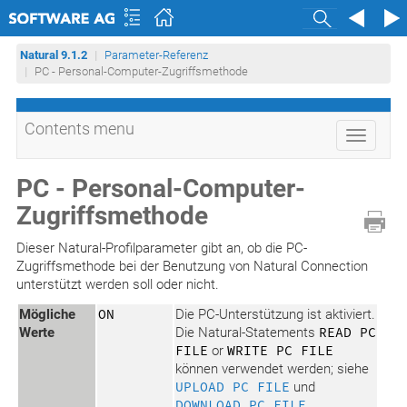
Search
Natural 9.1.2
Parameter-Referenz
PC - Personal-Computer-Zugriffsmethode
Contents menu
Toggle
navigati
PC - Personal-Computer-
Zugriffsmethode
Dieser Natural-Profilparameter gibt an, ob die PC-
Zugriffsmethode bei der Benutzung von Natural Connection
unterstützt werden soll oder nicht.
Mögliche
ON
Die PC-Unterstützung ist aktiviert.
Werte
Die Natural-Statements
READ PC
FILE
or
WRITE PC FILE
können verwendet werden; siehe
UPLOAD PC FILE
und
DOWNLOAD PC FILE
.