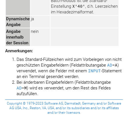
Batch-Modus ist die Standard-
Einstellung
X'40'
, d.h. Leerzeichen
im Hexadezimalformat.
Dynamische
ja
Angabe
Angabe
nein
innerhalb
der Session
Anmerkungen:
Das Standard-Füllzeichen wird zum Vorbelegen von nicht
geschützten Eingabefeldern (Feldattributangabe
AD
=A
)
verwendet, wenn die Felder mit einem
INPUT
-Statement
an ein Terminal gesendet werden.
Bei änderbaren Eingabefeldern (Feldattributangabe
AD
=M
) wird es verwendet, um den Rest des Feldes
aufzufüllen.
Copyright © 1979-2023 Software AG, Darmstadt, Germany and/or Software
AG USA, Inc., Reston, VA, USA, and/or its subsidiaries and/or its affiliates
and/or their licensors.