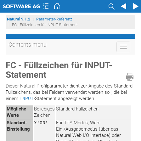
Search
Natural 9.1.2
Parameter-Referenz
FC - Füllzeichen für INPUT-Statement
Contents menu
Toggle
navigati
FC - Füllzeichen für INPUT-
Statement
Dieser Natural-Profilparameter dient zur Angabe des Standard-
Füllzeichens, das bei Feldern verwendet werden soll, die bei
einem
INPUT
-Statement angezeigt werden.
Mögliche
Beliebiges
Standard-Füllzeichen.
Werte
Zeichen
Standard-
X'00'
Für TTY-Modus, Web-
Einstellung
Ein-/Ausgabemodus (über das
Natural Web I/O Interface) oder